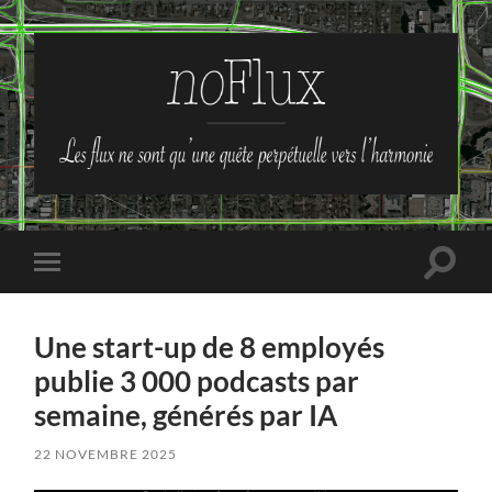
no-
Flux
Toggle
Toggle
search
mobile
field
menu
Une start-up de 8 employés
publie 3 000 podcasts par
semaine, générés par IA
22 NOVEMBRE 2025