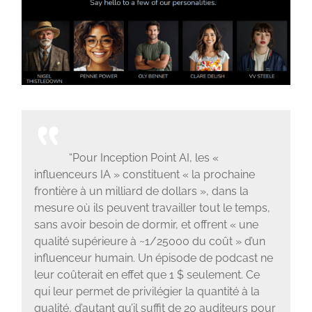
“Pour Inception Point AI, les «
influenceurs IA » constituent « la prochaine
frontière à un milliard de dollars », dans la
mesure où ils peuvent travailler tout le temps,
sans avoir besoin de dormir, et offrent « une
qualité supérieure à ~1/25000 du coût » d’un
influenceur humain. Un épisode de podcast ne
leur coûterait en effet que 1 $ seulement. Ce
qui leur permet de privilégier la quantité à la
qualité, d’autant qu’il suffit de 20 auditeurs pour