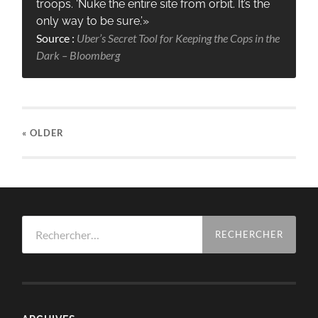
troops. ‘Nuke the entire site from orbit. It’s the
only way to be sure.’»
Source :
Uber’s Secret Tool for Keeping the Cops in the
Dark – Bloomberg
« OLDER
Rechercher :