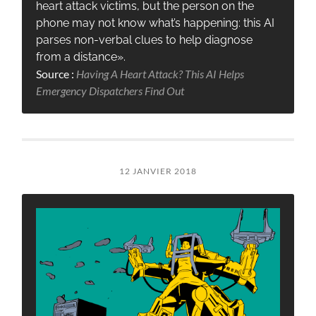
heart attack victims, but the person on the
phone may not know what’s happening: this AI
parses non-verbal clues to help diagnose
from a distance».
Source :
Having A Heart Attack? This AI Helps
Emergency Dispatchers Find Out
12 JANVIER 2018