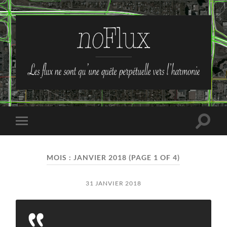
no-
Flux
Toggle
Toggle
search
mobile
field
menu
MOIS :
JANVIER 2018
(PAGE 1 OF 4)
31 JANVIER 2018