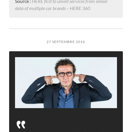
Source :
HERE first to unveil services from sensor
data of multiple car brands – HERE 360
27 SEPTEMBRE 2016