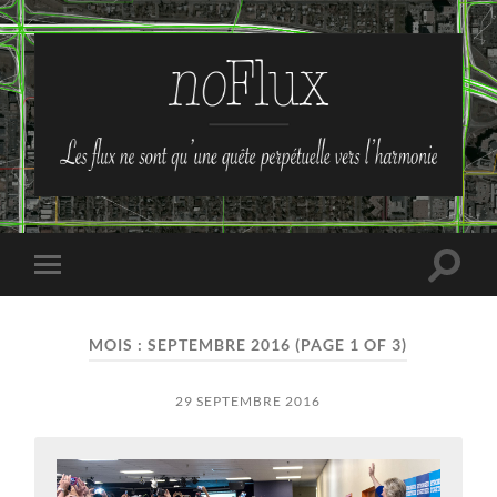
no-
Flux
Toggle
Toggle
search
mobile
field
menu
MOIS :
SEPTEMBRE 2016
(PAGE 1 OF 3)
29 SEPTEMBRE 2016