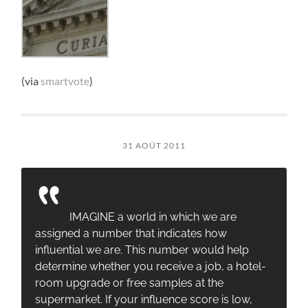
(via
smartvote
)
31 AOÛT 2011
IMAGINE a world in which we are
assigned a number that indicates how
influential we are. This number would help
determine whether you receive a job, a hotel-
room upgrade or free samples at the
supermarket. If your influence score is low,