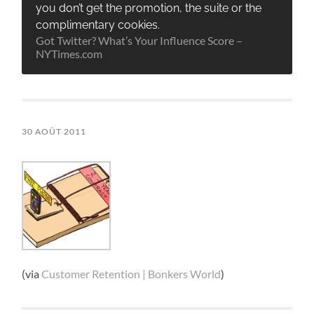
you don’t get the promotion, the suite or the
complimentary cookies.
Got Twitter? What’s Your Influence Score –
NYTimes.com
30 AOÛT 2011
(via
Customer Retention | Bonkers World
)