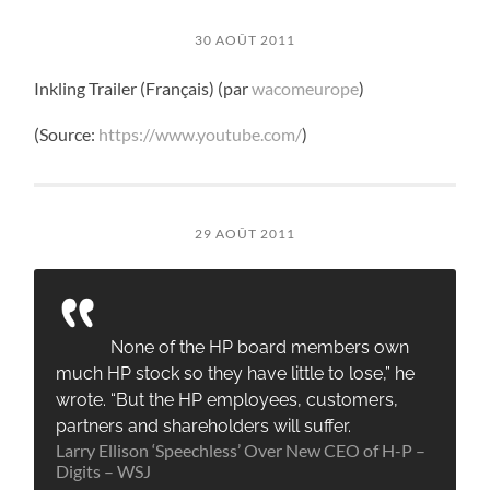
30 AOÛT 2011
Inkling Trailer (Français) (par
wacomeurope
)
(
Source:
https://www.youtube.com/
)
29 AOÛT 2011
None of the HP board members own
much HP stock so they have little to lose,” he
wrote. “But the HP employees, customers,
partners and shareholders will suffer.
Larry Ellison ‘Speechless’ Over New CEO of H-P –
Digits – WSJ