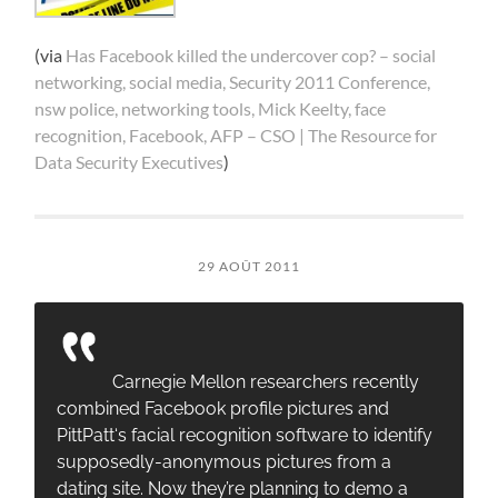
(via
Has Facebook killed the undercover cop? – social
networking, social media, Security 2011 Conference,
nsw police, networking tools, Mick Keelty, face
recognition, Facebook, AFP – CSO | The Resource for
Data Security Executives
)
29 AOÛT 2011
Carnegie Mellon researchers recently
combined Facebook profile pictures and
PittPatt‘s facial recognition software to identify
supposedly-anonymous pictures from a
dating site. Now they’re planning to demo a