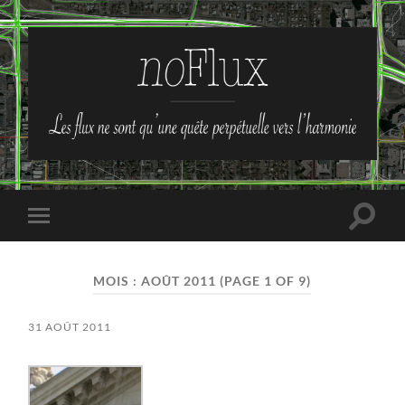
no-
Flux
Toggle
Toggle
search
mobile
field
menu
MOIS :
AOÛT 2011
(PAGE 1 OF 9)
31 AOÛT 2011