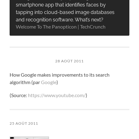
smartphone app that identifies faces by
tapping into cloud-based image databases
and recognition software. What’s next?
Welcome To The Panopticon | TechCrunch
28 AOÛT 2011
How Google makes improvements to its search
algorithm (par
Google
)
(
Source:
https://www.youtube.com/
)
25 AOÛT 2011