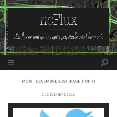
no-
Flux
Toggle
Toggle
search
mobile
field
menu
MOIS :
DÉCEMBRE 2016
(PAGE 1 OF 6)
31 DÉCEMBRE 2016