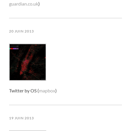
guardian.co.uk
)
20 JUIN 2013
Twitter by OS (
mapbox
)
19 JUIN 2013