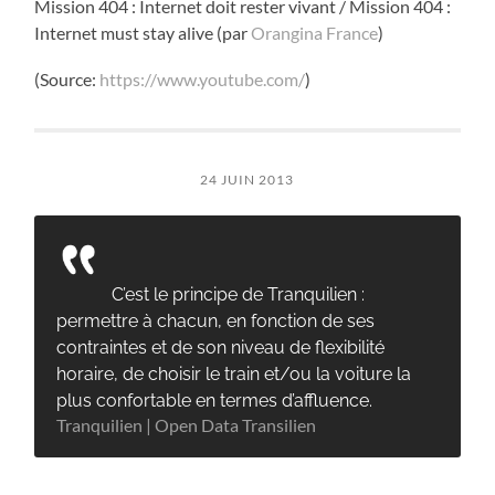
Mission 404 : Internet doit rester vivant / Mission 404 :
Internet must stay alive (par
Orangina France
)
(
Source:
https://www.youtube.com/
)
24 JUIN 2013
C’est le principe de Tranquilien :
permettre à chacun, en fonction de ses
contraintes et de son niveau de flexibilité
horaire, de choisir le train et/ou la voiture la
plus confortable en termes d’affluence.
Tranquilien | Open Data Transilien