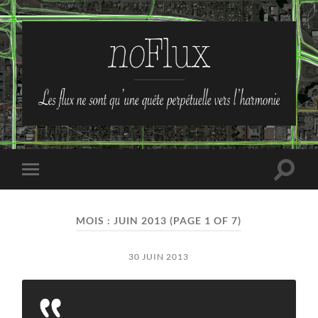
no-
Flux
Toggle
Toggle
search
mobile
field
menu
MOIS :
JUIN 2013
(PAGE 1 OF 7)
30 JUIN 2013