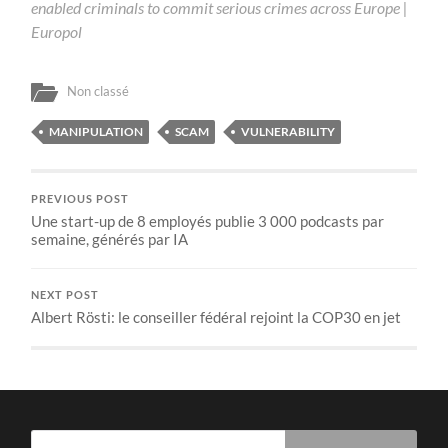
enabled criminals to commit serious crimes across Europe |
Europol
Non classé
MANIPULATION
SCAM
VULNERABILITY
PREVIOUS POST
Une start-up de 8 employés publie 3 000 podcasts par
semaine, générés par IA
NEXT POST
Albert Rösti: le conseiller fédéral rejoint la COP30 en jet
Rechercher :