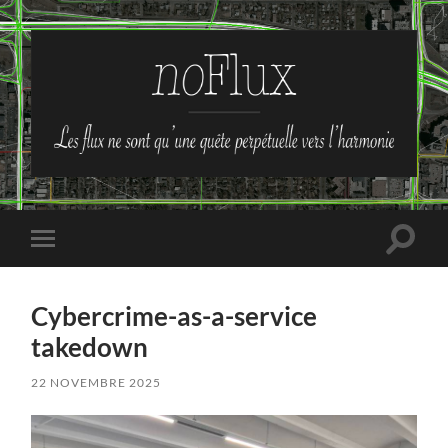
no-
Flux
Toggle
Toggle
search
mobile
field
menu
Cybercrime-as-a-service
takedown
22 NOVEMBRE 2025