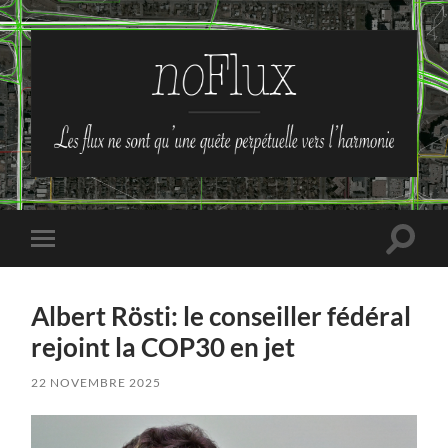
no-
Flux
Toggle
Toggle
search
mobile
field
menu
Albert Rösti: le conseiller fédéral
rejoint la COP30 en jet
22 NOVEMBRE 2025