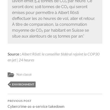
l’avion émet 5,4 tonnes de CO₂ par heure. Ce
seront donc 108 tonnes de CO₂ qui seront
émises pour permettre à Albert Rösti
d’effectuer les 20 heures de vol, aller et retour.
À titre de comparaison, la consommation
moyenne de CO₂ par habitant en Suisse se
situe aux alentours de 15 tonnes par an.”
Source :
Albert Rösti: le conseiller fédéral rejoint la COP30
en jet | 24 heures
Non classé
ENVIRONMENT
PREVIOUS POST
Cybercrime-as-a-service takedown