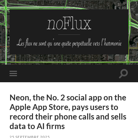
no-
Flux
Toggle
Toggle
search
mobile
field
menu
Neon, the No. 2 social app on the
Apple App Store, pays users to
record their phone calls and sells
data to AI firms
25 SEPTEMBRE 2025