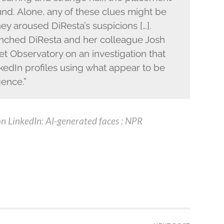
und. Alone, any of these clues might be
ey aroused DiResta’s suspicions […].
nched DiResta and her colleague Josh
et Observatory on an investigation that
edIn profiles using what appear to be
gence.”
on LinkedIn: AI-generated faces : NPR