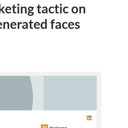
keting tactic on
enerated faces