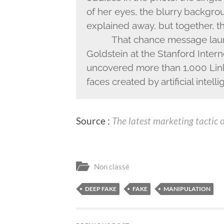
of her eyes, the blurry backgro
explained away, but together, th
That chance message lau
Goldstein at the Stanford Intern
uncovered more than 1,000 Link
faces created by artificial intelli
Source :
The latest marketing tactic 
Non classé
DEEP FAKE
FAKE
MANIPULATION