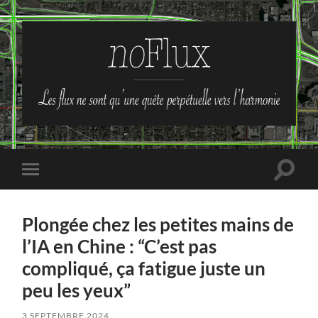
no-
Flux
Toggle
Toggle
search
mobile
field
menu
Plongée chez les petites mains de
l’IA en Chine : “C’est pas
compliqué, ça fatigue juste un
peu les yeux”
3 SEPTEMBRE 2024