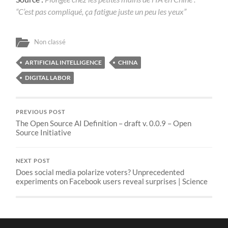
“C’est pas compliqué, ça fatigue juste un peu les yeux”
Non classé
ARTIFICIAL INTELLIGENCE
CHINA
DIGITAL LABOR
PREVIOUS POST
The Open Source AI Definition – draft v. 0.0.9 – Open
Source Initiative
NEXT POST
Does social media polarize voters? Unprecedented
experiments on Facebook users reveal surprises | Science