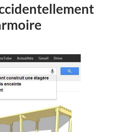
 accidentellement
armoire