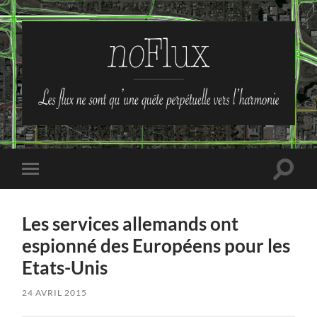
no-
Flux
Toggle
Toggle
search
mobile
field
menu
Les services allemands ont
espionné des Européens pour les
Etats-Unis
24 AVRIL 2015